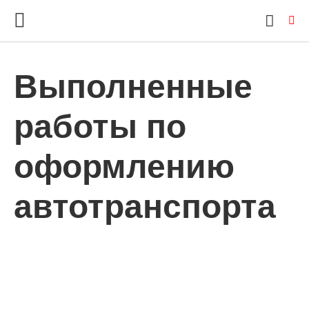
Выполненные
Ty
работы по
yo
se
qu
an
оформлению
hit
ent
автотранспорта
ВЫПОЛНЕННЫЕ РАБОТЫ