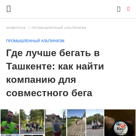
HOMEPAGE
ПРОМЫШЛЕННЫЙ АЛЬПИНИЗМ
ПРОМЫШЛЕННЫЙ АЛЬПИНИЗМ
Ty
Где лучше бегать в
yo
se
qu
Ташкенте: как найти
an
hit
компанию для
ent
совместного бега