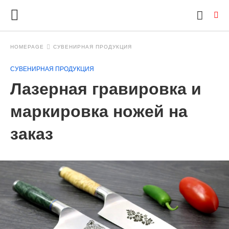
HOMEPAGE
СУВЕНИРНАЯ ПРОДУКЦИЯ
СУВЕНИРНАЯ ПРОДУКЦИЯ
Ty
Лазерная гравировка и
yo
se
qu
маркировка ножей на
an
hit
заказ
ent