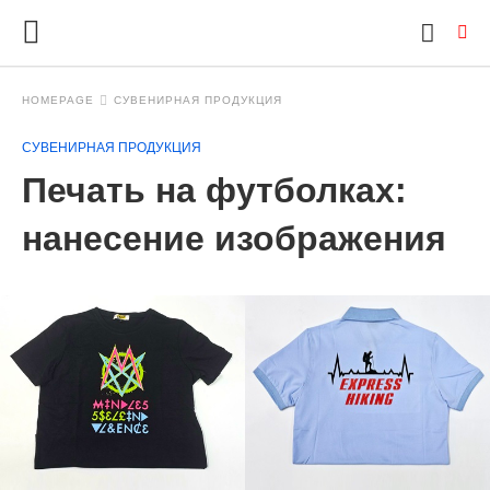
HOMEPAGE
СУВЕНИРНАЯ ПРОДУКЦИЯ
СУВЕНИРНАЯ ПРОДУКЦИЯ
Ty
Печать на футболках:
yo
se
qu
нанесение изображения
an
hit
ent