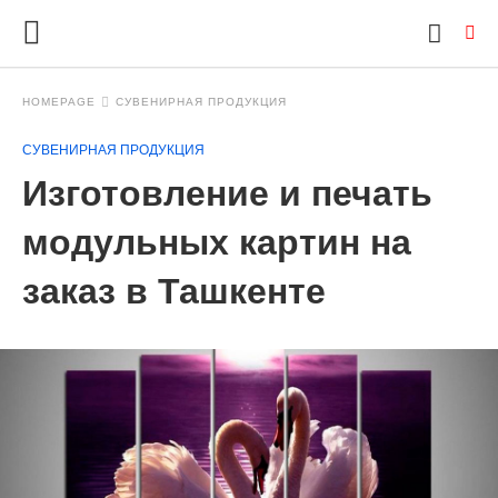
HOMEPAGE
СУВЕНИРНАЯ ПРОДУКЦИЯ
СУВЕНИРНАЯ ПРОДУКЦИЯ
Ty
Изготовление и печать
yo
se
qu
модульных картин на
an
hit
заказ в Ташкенте
ent