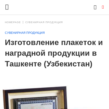
HOMEPAGE
СУВЕНИРНАЯ ПРОДУКЦИЯ
СУВЕНИРНАЯ ПРОДУКЦИЯ
Ty
Изготовление плакеток и
yo
se
qu
наградной продукции в
an
hit
Ташкенте (Узбекистан)
ent