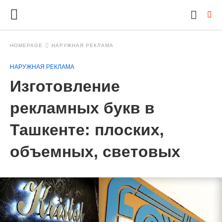
HOMEPAGE
НАРУЖНАЯ РЕКЛАМА
НАРУЖНАЯ РЕКЛАМА
Ty
Изготовление
yo
se
qu
рекламных букв в
an
hit
Ташкенте: плоских,
ent
объемных, световых