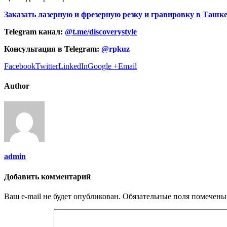
Заказать лазерную и фрезерную резку и гравировку
в Ташке
Telegram канал:
@t.me/discoverystyle
Консультация в Telegram:
@rpkuz
Facebook
Twitter
LinkedIn
Google +
Email
Author
admin
Добавить комментарий
Ваш e-mail не будет опубликован.
Обязательные поля помечен