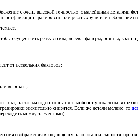
ражение с очень высокой точностью, с малейшими деталями фот
ть без фиксации гравировать или резать хрупкие и небольшие из
 темнее.
тобы осуществить резку стекла, дерева, фанеры, резины, кожи и 
исит от нескольких факторов:
или вырезать;
тот факт, насколько однотипны или наоборот уникальны вырезаю
 гравировки значительно снизится. Если же детали мелкие, то
це
 переходить между элементами).
есения изображения вращающейся на огромной скорости фрезой (