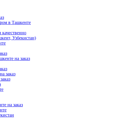
аз
ером в Ташкенте
и качественно
шкент, Узбекистан)
нте
аказ
шкенте на заказ
аказ
на заказ
заказ
з
те
те на заказ
енте
екистан