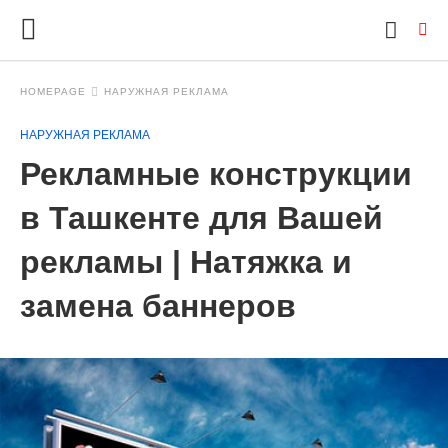
HOMEPAGE
НАРУЖНАЯ РЕКЛАМА
НАРУЖНАЯ РЕКЛАМА
Ty
Рекламные конструкции
yo
se
qu
в Ташкенте для Вашей
an
hit
рекламы | Натяжка и
ent
замена баннеров